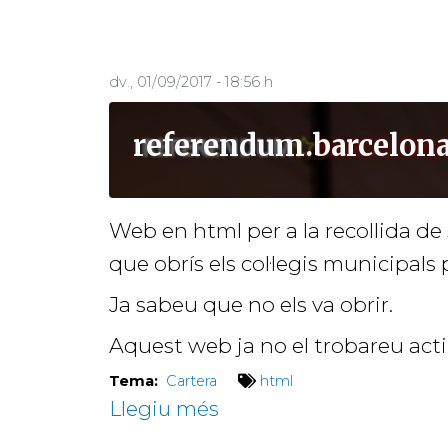
withcatalonia.eu
dv., 01/09/2017 - 18:56 h
referendum.barcelon
Web en html per a la recollida de
que obrís els col·legis municipals
Ja sabeu que no els va obrir.
Aquest web ja no el trobareu acti
Tema:
Cartera
html
Llegiu més
sobre
referendum.barcelona