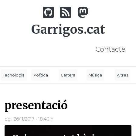
Vés
al
contingut
Garrigos.cat
Contacte
Tecnologia
Política
Cartera
Música
Altres
presentació
dg., 26/11/2017 - 18:40 h