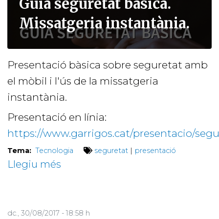
Guia seguretat bàsica.
Missatgeria instantània.
Presentació bàsica sobre seguretat amb
el mòbil i l'ús de la missatgeria
instantània.
Presentació en línia:
https://www.garrigos.cat/presentacio/segu
Tema:
Tecnologia
seguretat
|
presentació
Llegiu més
sobre
Guia
seguretat
bàsica.
dc., 30/08/2017 - 18:58 h