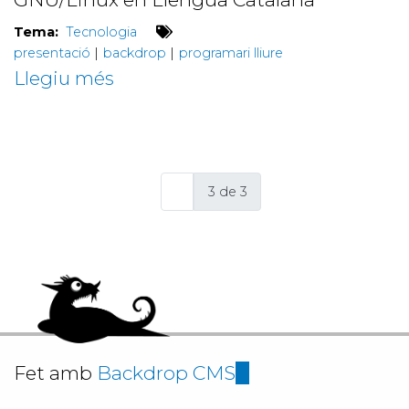
Tema:
Tecnologia
presentació
|
backdrop
|
programari lliure
Llegiu més
sobre
Presentació
de
Backdrop
3 de 3
al
Dia
de
la
Llibertat
del
Programari
Fet amb
Backdrop CMS
(link