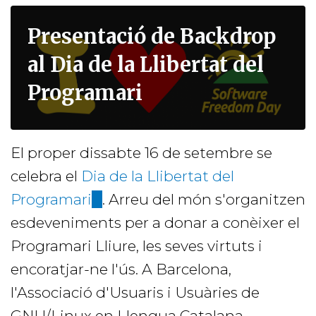
Missatgeria
Presentació de Backdrop
instantània.
al Dia de la Llibertat del
Programari
El proper dissabte 16 de setembre se
celebra el
Dia de la Llibertat del
Programari
(link
. Arreu del món s'organitzen
esdeveniments per a donar a conèixer el
is
Programari Lliure, les seves virtuts i
external)
encoratjar-ne l'ús. A Barcelona,
l'Associació d'Usuaris i Usuàries de
GNU/Linux en Llengua Catalana