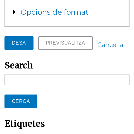
Mostra
Opcions de format
Cancel·la
Search
cerca
Etiquetes