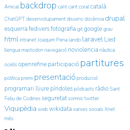
backdrop
català
Amical
cant
cant coral
drupal
ChatGPT
desenvolupament
disseny
docència
esquerra
fedivers
fotografia
google
git
grav
html
laravel
Lied
intranet
Joaquim Pena
lando
noviolencia
llengua
mastodon
navegació
nàutica
partitures
openrefine
participació
ocells
presentació
política
premi
producció
programari lliure
píndoles
ràdio
pòdcasts
Sant
seguretat
Feliu de Codines
somnis
twitter
Viquipèdia
wikidata
web
xarxes socials
Xnet
més