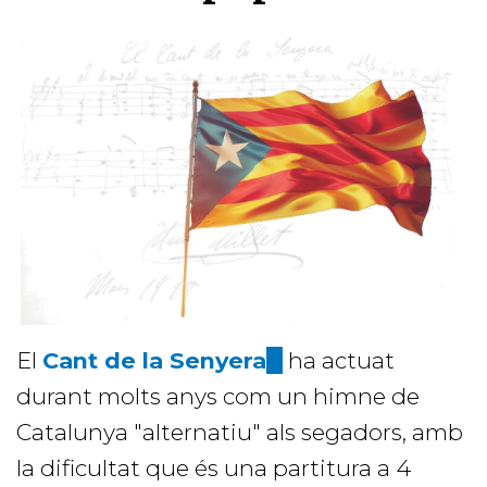
El
Cant de la Senyera
(link
ha actuat
durant molts anys com un himne de
is
Catalunya "alternatiu" als segadors, amb
external)
la dificultat que és una partitura a 4