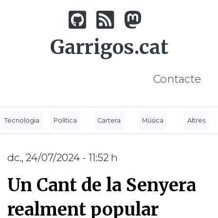
Vés
al
contingut
Garrigos.cat
Contacte
Tecnologia
Política
Cartera
Música
Altres
dc., 24/07/2024 - 11:52 h
Un Cant de la Senyera
realment popular