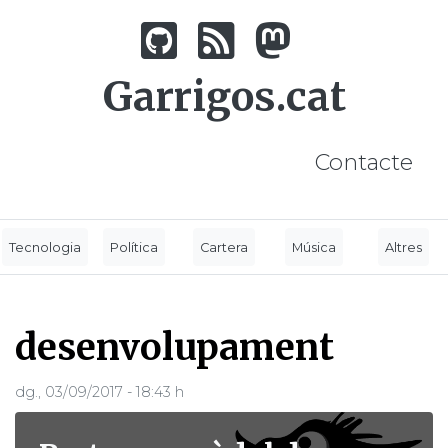
Vés
al
contingut
Garrigos.cat
Contacte
Tecnologia
Política
Cartera
Música
Altres
desenvolupament
dg., 03/09/2017 - 18:43 h