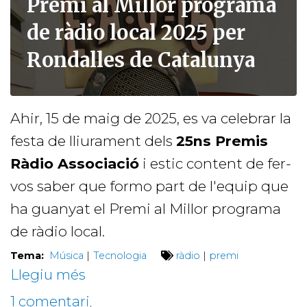
Premi al Millor programa
de ràdio local 2025 per
Rondalles de Catalunya
Ahir, 15 de maig de 2025, es va celebrar la
festa de lliurament dels
25ns Premis
Ràdio Associació
i estic content de fer-
vos saber que formo part de l'equip que
ha guanyat el Premi al Millor programa
de ràdio local.
Tema:
Música
|
Tecnologia
ràdio
|
premi
Llegiu més
sobre
Premi
1 comentari