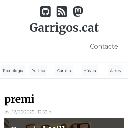
Vés
al
contingut
Garrigos.cat
Contacte
Tecnologia
Política
Cartera
Música
Altres
premi
dv., 16/05/2025 - 12:58 h