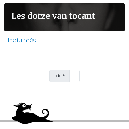
Les dotze van tocant
Llegiu més
sobre
Les
dotze
van
1 de 5
tocant