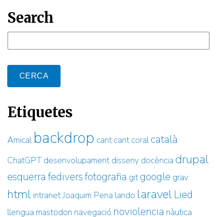
Search
cerca
Etiquetes
backdrop
català
Amical
cant
cant coral
drupal
ChatGPT
desenvolupament
disseny
docència
esquerra
fedivers
fotografia
google
git
grav
html
laravel
Lied
intranet
Joaquim Pena
lando
noviolencia
llengua
mastodon
navegació
nàutica