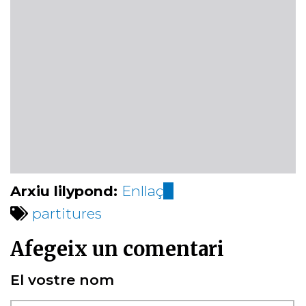
Arxiu lilypond:
Enllaç
(link
partitures
is
external)
Afegeix un comentari
El vostre nom