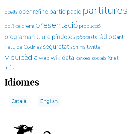
partitures
openrefine
participació
ocells
presentació
política
premi
producció
programari lliure
píndoles
ràdio
pòdcasts
Sant
seguretat
Feliu de Codines
somnis
twitter
Viquipèdia
wikidata
web
xarxes socials
Xnet
més
Idiomes
Català
English