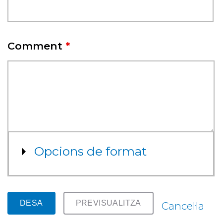
Comment
*
Mostra
Opcions de format
Cancel·la