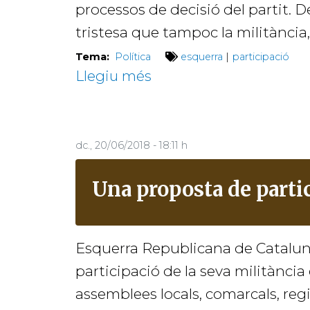
processos de decisió del partit. De
tristesa que tampoc la militància,
Tema:
Política
esquerra
|
participació
Llegiu més
sobre
Proposta
0
–
dc., 20/06/2018 - 18:11 h
Esquerra
Una proposta de partic
1
Esquerra Republicana de Cataluny
participació de la seva militància 
assemblees locals, comarcals, regi