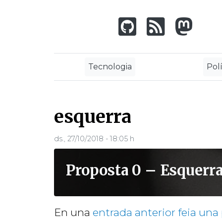
Vés
al
contingut
Tecnologia
Polí
esquerra
ds., 27/10/2018 - 18:05 h
Proposta 0 – Esquerra
En una
entrada anterior feia una