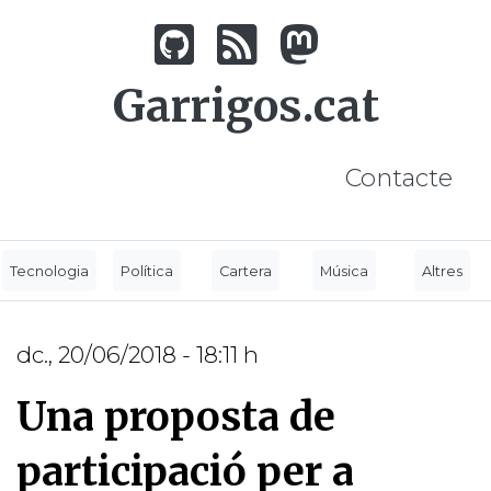
Vés
al
contingut
Garrigos.cat
Contacte
Tecnologia
Política
Cartera
Música
Altres
dc., 20/06/2018 - 18:11 h
Una proposta de
participació per a