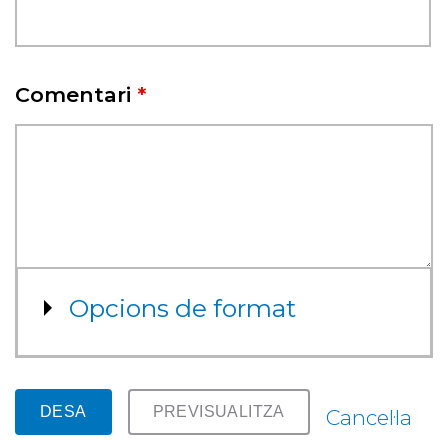
Comentari
*
Mostra
Opcions de format
Cancel·la