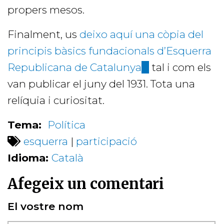
propers mesos.
Finalment, us
deixo aquí una còpia del
principis bàsics fundacionals d’Esquerra
Republicana de Catalunya
(link
tal i com els
van publicar el juny del 1931. Tota una
is
relíquia i curiositat.
external)
Tema:
Política
esquerra
|
participació
Idioma:
Català
Afegeix un comentari
El vostre nom