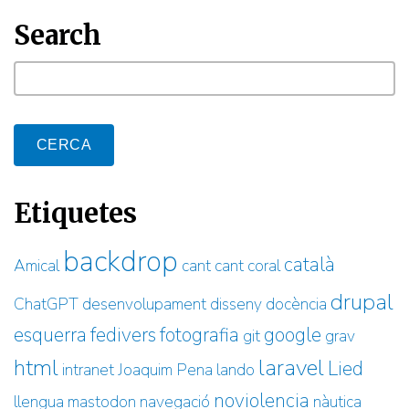
Search
cerca
Etiquetes
backdrop
català
Amical
cant
cant coral
drupal
ChatGPT
desenvolupament
disseny
docència
esquerra
fedivers
fotografia
google
git
grav
html
laravel
Lied
intranet
Joaquim Pena
lando
noviolencia
llengua
mastodon
navegació
nàutica