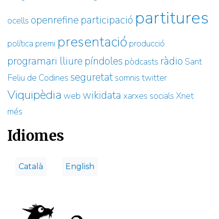
partitures
openrefine
participació
ocells
presentació
política
premi
producció
programari lliure
píndoles
ràdio
pòdcasts
Sant
seguretat
Feliu de Codines
somnis
twitter
Viquipèdia
wikidata
web
xarxes socials
Xnet
més
Idiomes
Català
English