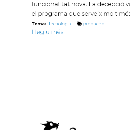
funcionalitat nova. La decepció va
el programa que serveix molt més
Tema:
Tecnologia
producció
Llegiu més
sobre
El
bloc
de
notes
per
a
tot:
Obsidian