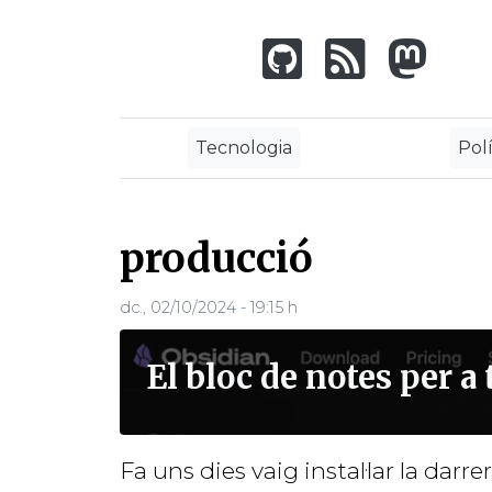
Vés
al
contingut
Tecnologia
Polí
producció
dc., 02/10/2024 - 19:15 h
El bloc de notes per a 
Fa uns dies vaig instal·lar la dar