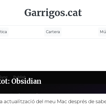
Garrigos.cat
tica
Cartera
Mú
tot: Obsidian
rera actualització del meu Mac després de sab