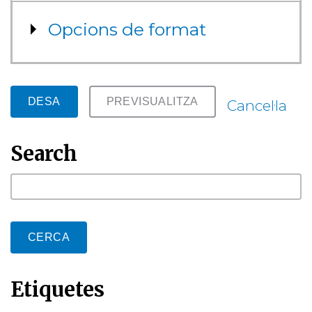
Mostra
Opcions de format
Cancel·la
Search
cerca
Etiquetes