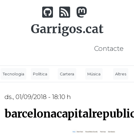
Vés
al
contingut
Garrigos.cat
Contacte
Tecnologia
Política
Cartera
Música
Altres
ds., 01/09/2018 - 18:10 h
barcelonacapitalrepubli