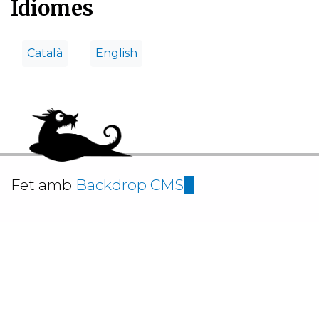
Idiomes
Català
English
Fet amb
Backdrop CMS
(link
is
external)