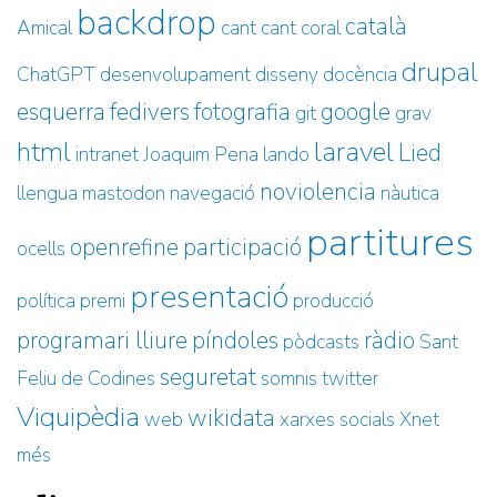
backdrop
català
Amical
cant
cant coral
drupal
ChatGPT
desenvolupament
disseny
docència
esquerra
fedivers
fotografia
google
git
grav
html
laravel
Lied
intranet
Joaquim Pena
lando
noviolencia
llengua
mastodon
navegació
nàutica
partitures
openrefine
participació
ocells
presentació
política
premi
producció
programari lliure
píndoles
ràdio
pòdcasts
Sant
seguretat
Feliu de Codines
somnis
twitter
Viquipèdia
wikidata
web
xarxes socials
Xnet
més